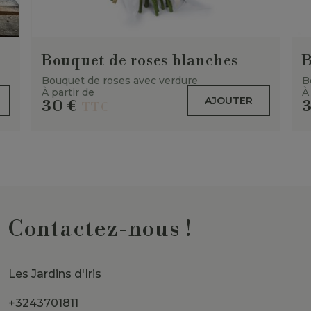
Bouquet de roses blanches
B
Bouquet de roses avec verdure
B
À partir de
À
AJOUTER
30
€
TTC
Contactez-nous !
Les Jardins d'Iris
+3243701811