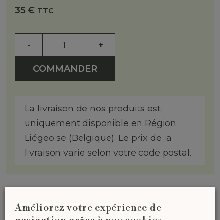
35
€
TTC
-
+
COMMANDER
La livraison de nos produits est
uniquement disponible en Région
Liégeoise (Belgique). Le prix de la
livraison varie selon votre code postal.
Améliorez votre expérience de