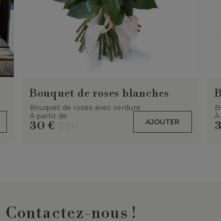
Bouquet de roses blanches
B
Bouquet de roses avec verdure
B
À partir de
À
AJOUTER
30
€
TTC
Contactez-nous !