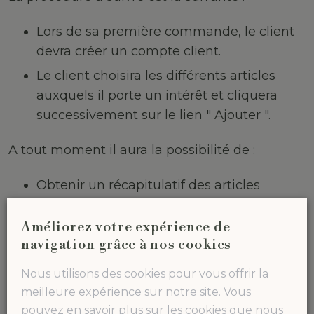
Lors de sa première commande, le client
devra créer un compte client.
Le client choisira les différents articles
auxquels il porte un intérêt et cliquera
successivement sur le lien " Ajouter ".
A tout moment il aura la possibilité de :
Obtenir un récapitulatif des articles
sélectionnés en cliquant sur le lien "Mon
panier" ;
Améliorez votre expérience de
navigation grâce à nos cookies
Poursuivre ses achats en cliquant sur le
lien "Continuer les achats" ;
Nous utilisons des cookies pour vous offrir la
meilleure expérience sur notre site. Vous
Terminer sa sélection et effectuer la
pouvez en savoir plus sur les cookies que nous
commande en cliquant sur le lien