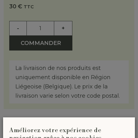
30
€
TTC
-
+
COMMANDER
La livraison de nos produits est
uniquement disponible en Région
Liégeoise (Belgique). Le prix de la
livraison varie selon votre code postal.
Améliorez votre expérience de