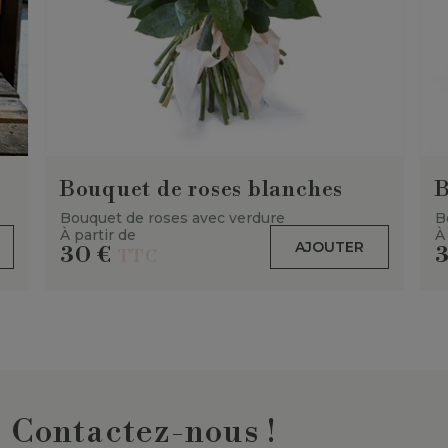
Bouquet de roses blanches
B
Bouquet de roses avec verdure
B
À partir de
À
AJOUTER
30
€
TTC
Contactez-nous !