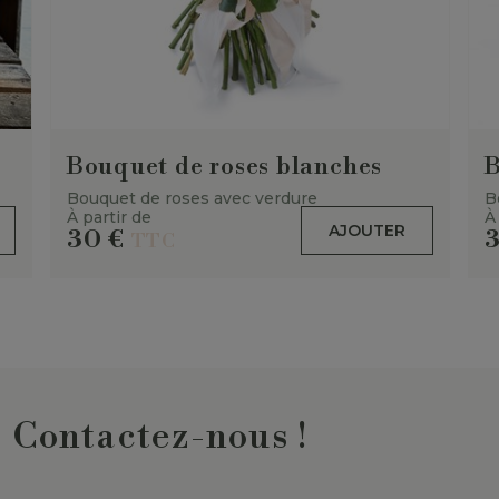
Bouquet de roses blanches
B
Bouquet de roses avec verdure
B
À partir de
À
AJOUTER
30
€
TTC
Contactez-nous !