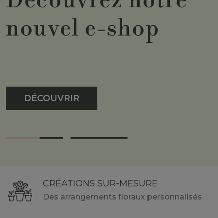
Découvrez notre
Faites-nous
nouvel e-shop
confiance pour le
grand jour
DÉCOUVRIR
EN SAVOIR PLUS
CRÉATIONS SUR-MESURE
Des arrangements floraux personnalisés